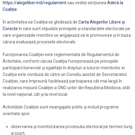
https://alegeliber.md/regulament
sau vedeți secțiunea
Aderă la
Coaliție
.
În activitatea sa Coaliţia se ghidează de
Carta Alegerilor Libere şi
Corecte
în care sunt stipulate principiile şi standardele electorale pe
care organizațiile membre se angajează să le promoveze și în baza
cărora evaluează procesele electorale.
Funcţionarea Coaliţiei este reglementată de Regulamentul de
Activitate, conform căruia Coaliţia funcţionează pe principiile
participării benevole şi egalităţii în drepturi a tuturor membrilor ei.
Coaliţia este condusă de către un Consiliu asistat de Secretariatul
Coaliției, care împreună facilitează participarea cât mai largă în
realizarea misiunii Coaliţiei a ONG-urilor din Republica Moldova, atât
la nivel naţional, cât şi la nivel local.
Activitățile Coaliției sunt neangajate politic și includ programe
orientate spre:
observarea și monitorizarea procesului electoral pe termen lung
și scurt;