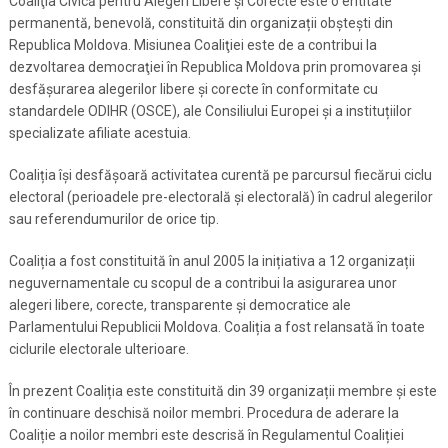
Coaliţia Civică pentru Alegeri Libere şi Corecte este o entitate
permanentă, benevolă, constituită din organizații obștești din
Republica Moldova. Misiunea Coaliţiei este de a contribui la
dezvoltarea democraţiei în Republica Moldova prin promovarea și
desfăşurarea alegerilor libere şi corecte în conformitate cu
standardele ODIHR (OSCE), ale Consiliului Europei și a instituțiilor
specializate afiliate acestuia.
Coaliția își desfășoară activitatea curentă pe parcursul fiecărui ciclu
electoral (perioadele pre-electorală și electorală) în cadrul alegerilor
sau referendumurilor de orice tip.
Coaliția a fost constituită în anul 2005 la inițiativa a 12 organizații
neguvernamentale cu scopul de a contribui la asigurarea unor
alegeri libere, corecte, transparente și democratice ale
Parlamentului Republicii Moldova. Coaliția a fost relansată în toate
ciclurile electorale ulterioare.
În prezent Coaliția este constituită din 39 organizații membre și este
în continuare deschisă noilor membri. Procedura de aderare la
Coaliție a noilor membri este descrisă în Regulamentul Coaliției