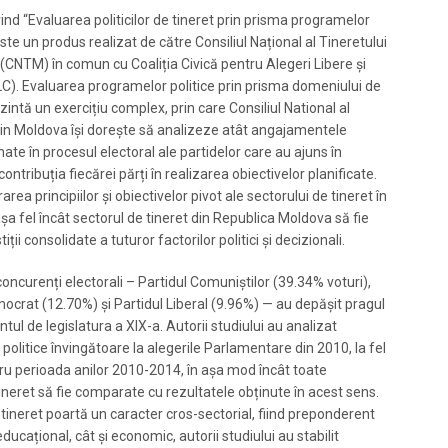
ind “Evaluarea politicilor de tineret prin prisma programelor
ste un produs realizat de către Consiliul Național al Tineretului
(CNTM) în comun cu Coaliția Civică pentru Alegeri Libere și
). Evaluarea programelor politice prin prisma domeniului de
zintă un exercițiu complex, prin care Consiliul National al
din Moldova își dorește să analizeze atât angajamentele
ate în procesul electoral ale partidelor care au ajuns în
ontribuția fiecărei părți în realizarea obiectivelor planificate.
ea principiilor și obiectivelor pivot ale sectorului de tineret în
așa fel încât sectorul de tineret din Republica Moldova să fie
ții consolidate a tuturor factorilor politici și decizionali.
oncurenți electorali – Partidul Comuniștilor (39.34% voturi),
ocrat (12.70%) și Partidul Liberal (9.96%) — au depășit pragul
ul de legislatura a XIX-a. Autorii studiului au analizat
olitice învingătoare la alegerile Parlamentare din 2010, la fel
ru perioada anilor 2010-2014, în așa mod încât toate
ineret să fie comparate cu rezultatele obținute în acest sens.
e tineret poartă un caracter cros-sectorial, fiind preponderent
educațional, cât și economic, autorii studiului au stabilit