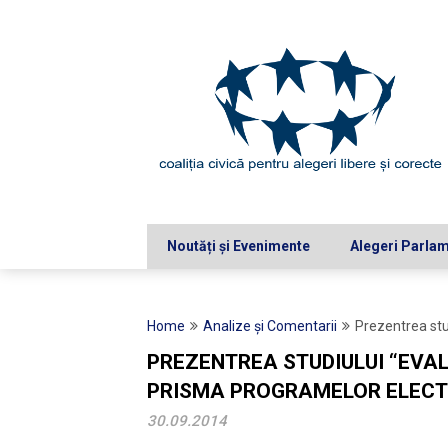
Skip
to
content
Noutăți și Evenimente
Alegeri Parla
Home
Analize şi Comentarii
Prezentrea stud
PREZENTREA STUDIULUI “EVAL
PRISMA PROGRAMELOR ELECT
30.09.2014