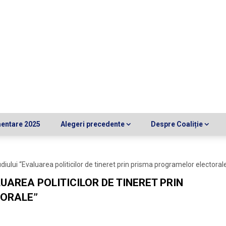
mentare 2025
Alegeri precedente
Despre Coaliție
iului “Evaluarea politicilor de tineret prin prisma programelor electoral
UAREA POLITICILOR DE TINERET PRIN
ORALE”