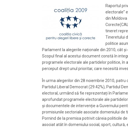
Raportul priv
electorale” e
din Moldova 
Corecte(CALC
tineret repre
Tineretului 
politice asum
Parlament la alegerile naționale din 2010, cât și c
Scopul final al acestui document constă în integrar
programele electorale ale partidelor politice, în 
perceput drept unul prioritar, care necesită investi
În urma alegerilor din 28 noiembrie 2010, patru c
Partidul Liberal Democrat (29.42%), Partidul Dem
electoral, urmând să fie reprezentați în Parlament
aprofundat programele electorale ale partidelor p
și documentele de intervenție a Guvernului pent
promisiunile sectoriale asociate domeniului de t
Pornind de la premisa potrivit căreia politicile d
asociat atât în domeniului social, sport, cultură, 