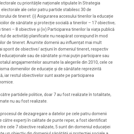
ectorale cu prioritățile naționale stipulate în Strategia
lectorale ale celor patru partide stabilesc 30 de
rului de tineret: (i) Asigurarea accesului tinerilor la educație
ciilor de sănătate și protecție socială a tinerilor – 17 obiective;
ineri – 8 obiective și (iv) Participarea tinerilor la viața publică
etul de activități planificate nu neapărat corespund în mod
cilor de tineret. Anumite domenii au influențat mai mult
 sporit de obiective/ acțiuni în domeniul tineret, respectiv
ind educaționale sau de sănătate și mai puțin participare sau
 totalul angajamentelor asumate la alegerile din 2010, cele ce
prisma domeniilor de educație și de sănătate reprezintă
ă, iar restul obiectivelor sunt axate pe participarea
onomice.
ătre partidele politice, doar 7 au fost realizate în totalitate,
mate nu au fost realizate.
, procesul de dezagregare a datelor pe cele patru domenii
e către experți în calitate de punte reper, a fost identificat
ntre cele 7 obiective realizate, 5 sunt din domeniul educației
 câte un obiectiv din domeniul sănătății și protecției sociale a