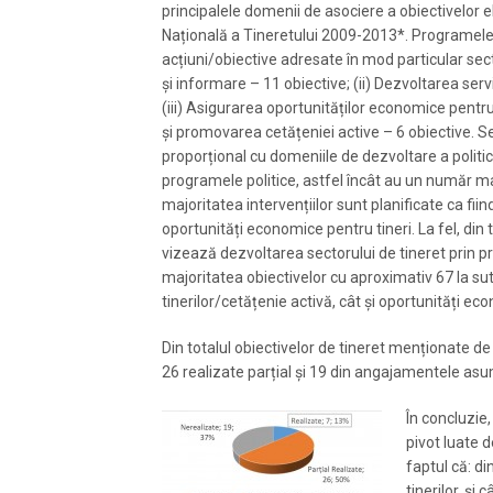
principalele domenii de asociere a obiectivelor el
Națională a Tineretului 2009-2013*. Programele e
acțiuni/obiective adresate în mod particular secto
și informare – 11 obiective; (ii) Dezvoltarea servi
(iii) Asigurarea oportunităților economice pentru t
și promovarea cetățeniei active – 6 obiective. S
proporțional cu domeniile de dezvoltare a politi
programele politice, astfel încât au un număr mai
majoritatea intervențiilor sunt planificate ca fi
oportunități economice pentru tineri. La fel, din
vizează dezvoltarea sectorului de tineret prin 
majoritatea obiectivelor cu aproximativ 67 la sut
tinerilor/cetățenie activă, cât și oportunități ec
Din totalul obiectivelor de tineret menționate de c
26 realizate parțial și 19 din angajamentele asu
În concluzie
pivot luate d
faptul că: di
tinerilor, și