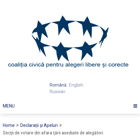
Skip
to
content
Română
English
Russian
MENU
Home
Declarații și Apeluri
Secţii de votare din afara ţării asediate de alegători