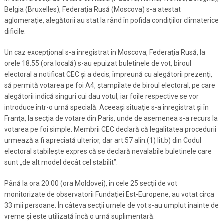
Belgia (Bruxelles), Federaţia Rusă (Moscova) s-a atestat
aglomeraţie, alegătorii au stat la rând în pofida condiţiilor climaterice
dificile.
Un caz excepţional s-a înregistrat în Moscova, Federaţia Rusă, la
orele 18.55 (ora locală) s-au epuizat buletinele de vot, biroul
electoral a notificat CEC şi a decis, împreună cu alegătorii prezenţi,
să permită votarea pe foi A4, ştampilate de biroul electoral, pe care
alegătorii indică singuri cui dau votul, iar foile respective se vor
introduce într-o urnă specială. Aceeaşi situaţie s-a înregistrat şi în
Franţa, la secţia de votare din Paris, unde de asemenea s-a recurs la
votarea pe foi simple. Membrii CEC declară că legalitatea procedurii
urmează a fi apreciată ulterior, dar art.57 alin.(1) lit.b) din Codul
electoral stabileşte expres că se declară nevalabile buletinele care
sunt „de alt model decât cel stabilit”.
Până la ora 20.00 (ora Moldovei), în cele 25 secţii de vot
monitorizate de observatorii Fundaţiei Est-Europene, au votat circa
33 mii persoane. În câteva secţii urnele de vot s-au umplut înainte de
vreme şi este utilizată încă o urnă suplimentară.