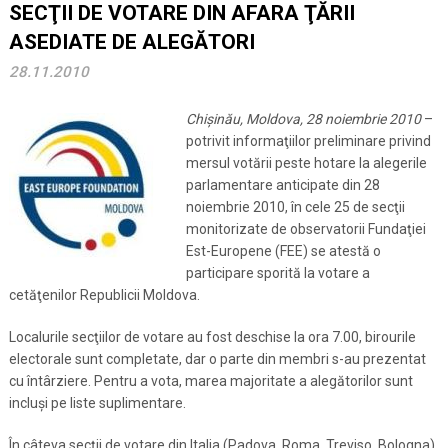
SECŢII DE VOTARE DIN AFARA ŢĂRII
ASEDIATE DE ALEGĂTORI
28.11.2010
Chişinău, Moldova, 28 noiembrie 2010
–
potrivit informaţiilor preliminare privind
mersul votării peste hotare la alegerile
parlamentare anticipate din 28
noiembrie 2010, în cele 25 de secţii
monitorizate de observatorii Fundaţiei
Est-Europene (FEE) se atestă o
participare sporită la votare a
cetăţenilor Republicii Moldova.
Localurile secţiilor de votare au fost deschise la ora 7.00, birourile
electorale sunt completate, dar o parte din membri s-au prezentat
cu întârziere.
Pentru a vota, marea majoritate a alegătorilor sunt
incluşi pe liste suplimentare.
În câteva secţii de votare din Italia (Padova, Roma, Treviso, Bologna),