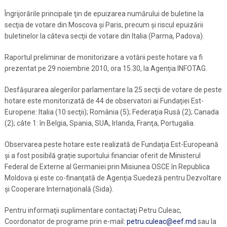
Îngrijorările principale ţin de epuizarea numărului de buletine la
secţia de votare din Moscova şi Paris, precum şi riscul epuizării
buletinelor la câteva secţii de votare din Italia (Parma, Padova).
Raportul preliminar de monitorizare a votării peste hotare va fi
prezentat pe 29 noiembrie 2010, ora 15.30, la Agenţia INFOTAG.
Desfăşurarea alegerilor parlamentare la 25 secţii de votare de peste
hotare este monitorizată de 44 de observatori ai Fundaţiei Est-
Europene: Italia (10 secţii); România (5); Federaţia Rusă (2); Canada
(2); câte 1: în Belgia, Spania, SUA, Irlanda, Franţa, Portugalia.
Observarea peste hotare este realizată de Fundaţia Est-Europeană
şi a fost posibilă grație suportului financiar oferit de Ministerul
Federal de Externe al Germaniei prin Misiunea OSCE în Republica
Moldova şi este co-finanţată de Agenţia Suedeză pentru Dezvoltare
şi Cooperare Internaţională (Sida).
Pentru informaţii suplimentare contactaţi Petru Culeac,
Coordonator de programe prin e-mail:
petru.culeac@eef.md
sau la