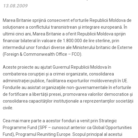
13.08.2009
Marea Britanie sprijină consecvent eforturile Republicii Moldova de
soluţionare a conflictului transnistrean şi integrare europeană. În
ultimii cinci ani, Marea Britanie a oferit Republicii Moldova sprijin
financiar bilateral în valoare de 1.800.000 de lire sterline, prin
intermediul unor fonduri diverse ale Ministerului britanic de Externe
(Foreign & Commonwealth Office – FCO).
Aceste proiecte au ajutat Guvernul Republicii Moldova în
combaterea corupţiei şi a crimei organizate, consolidarea
administraţiei publice, facilitarea exporturilor moldoveneşti în UE.
Fondurile au asistat organizaţiile non-guvernamentale în eforturile
de fortificare a libertăţii presei, promovarea valorilor democratice şi
consolidarea capacităţilor instituţionale a reprezentanţilor societăţii
civile.
Cea mai mare parte a acestor fonduri a venit prin Strategic
Programme Fund (SPF – cunoscut anterior ca Global Opportunities
Fund), Programul Reuniting Europe. Scopul principal al acestui