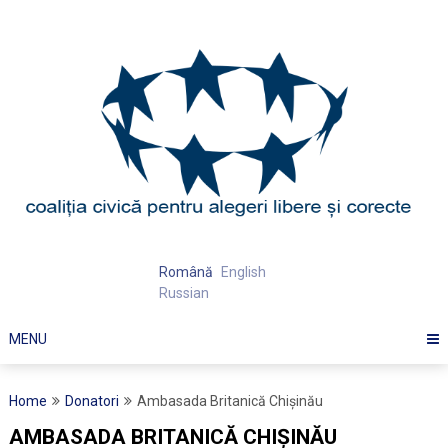
Skip
to
content
Română
English
Russian
MENU
Home
Donatori
Ambasada Britanică Chişinău
AMBASADA BRITANICĂ CHIŞINĂU