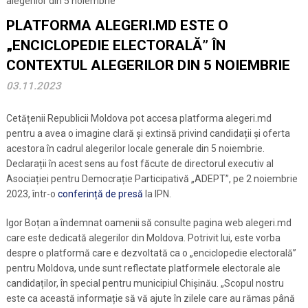
alegerilor din 5 noiembrie
PLATFORMA ALEGERI.MD ESTE O
„ENCICLOPEDIE ELECTORALĂ” ÎN
CONTEXTUL ALEGERILOR DIN 5 NOIEMBRIE
03.11.2023
Cetățenii Republicii Moldova pot accesa platforma alegeri.md
pentru a avea o imagine clară și extinsă privind candidații și oferta
acestora în cadrul alegerilor locale generale din 5 noiembrie.
Declarații în acest sens au fost făcute de directorul executiv al
Asociației pentru Democrație Participativă „ADEPT”, pe 2 noiembrie
2023, într-o
conferință de presă
la IPN.
Igor Boțan a îndemnat oamenii să consulte pagina web alegeri.md
care este dedicată alegerilor din Moldova. Potrivit lui, este vorba
despre o platformă care e dezvoltată ca o „enciclopedie electorală”
pentru Moldova, unde sunt reflectate platformele electorale ale
candidaților, în special pentru municipiul Chișinău. „Scopul nostru
este ca această informație să vă ajute în zilele care au rămas până