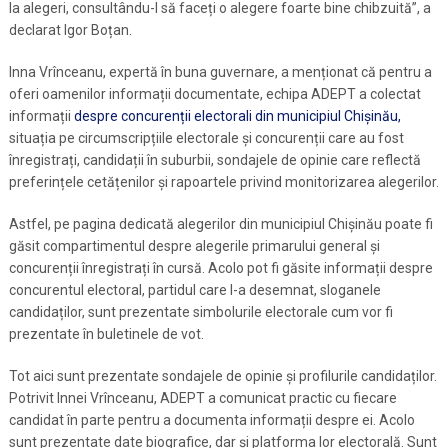
la alegeri, consultându-l să faceți o alegere foarte bine chibzuită”, a
declarat Igor Boțan.
Inna Vrînceanu, expertă în buna guvernare, a menționat că pentru a
oferi oamenilor informații documentate, echipa ADEPT a colectat
informații
despre concurenții electorali din municipiul Chișinău,
situația pe circumscripțiile electorale și concurenții care au fost
înregistrați, candidații în suburbii, sondajele de opinie care reflectă
preferințele cetățenilor și rapoartele privind monitorizarea alegerilor.
Astfel, pe pagina dedicată alegerilor din municipiul Chișinău poate fi
găsit compartimentul despre alegerile primarului general și
concurenții înregistrați în cursă. Acolo pot fi găsite informații despre
concurentul electoral, partidul care l-a desemnat, sloganele
candidaților, sunt prezentate simbolurile electorale cum vor fi
prezentate în buletinele de vot.
Tot aici sunt prezentate sondajele de opinie și profilurile candidaților.
Potrivit Innei Vrînceanu, ADEPT a comunicat practic cu fiecare
candidat în parte pentru a documenta informații despre ei. Acolo
sunt prezentate date biografice, dar și platforma lor electorală. Sunt