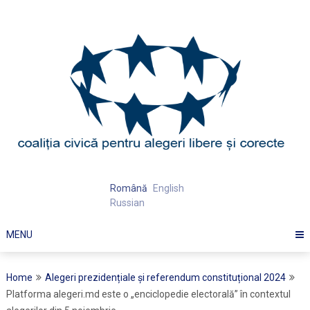
Skip
to
content
Română
English
Russian
MENU
Home
Alegeri prezidențiale și referendum constituțional 2024
Platforma alegeri.md este o „enciclopedie electorală” în contextul