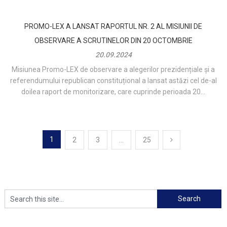
PROMO-LEX A LANSAT RAPORTUL NR. 2 AL MISIUNII DE
OBSERVARE A SCRUTINELOR DIN 20 OCTOMBRIE
20.09.2024
Misiunea Promo-LEX de observare a alegerilor prezidențiale și a
referendumului republican constituțional a lansat astăzi cel de-al
doilea raport de monitorizare, care cuprinde perioada 20...
Navigare
1
2
3
…
25
în
articole