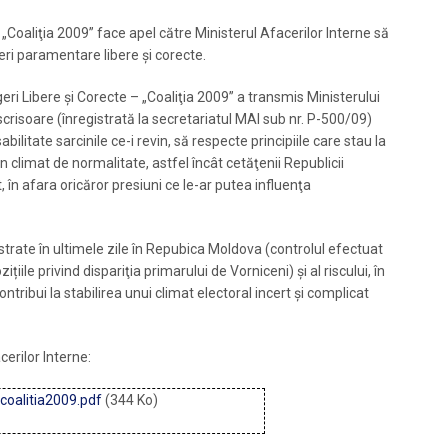
 „Coaliţia 2009” face apel către Ministerul Afacerilor Interne să
eri paramentare libere şi corecte.
eri Libere şi Corecte – „Coaliţia 2009” a transmis Ministerului
scrisoare (înregistrată la secretariatul MAI sub nr. P-500/09)
abilitate sarcinile ce-i revin, să respecte principiile care stau la
un climat de normalitate, astfel încât cetăţenii Republicii
, în afara oricăror presiuni ce le-ar putea influenţa
istrate în ultimele zile în Repubica Moldova (controlul efectuat
țiile privind dispariţia primarului de Vorniceni) și al riscului, în
ntribui la stabilirea unui climat electoral incert şi complicat
cerilor Interne:
coalitia2009.pdf
(344 Ko)