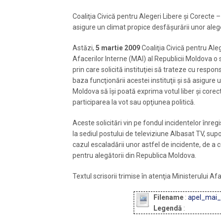
Coaliţia Civică pentru Alegeri Libere şi Corecte –
asigure un climat propice desfăşurării unor aleg
Astăzi,
5 martie 2009
Coaliţia Civică pentru Aleg
Afacerilor Interne (MAI) al Republicii Moldova o 
prin care solicită instituţiei să trateze cu respons
baza funcţionării acestei instituţii şi să asigure 
Moldova să îşi poată exprima votul liber şi corect
participarea la vot sau opţiunea politică.
Aceste solicitări vin pe fondul incidentelor înreg
la sediul postului de televiziune Albasat TV, supozi
cazul escaladării unor astfel de incidente, de a co
pentru alegătorii din Republica Moldova.
Textul scrisorii trimise în atenţia Ministerului Afa
Filename
:
apel_mai_
Legendă
: