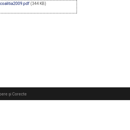
coalitia2009.pdf
(344 KB)
ibere și Corecte