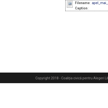
Filename
:
apel_mai_
Caption
:
Copyright 2018 - Coaliția civică pentru Alegeri L