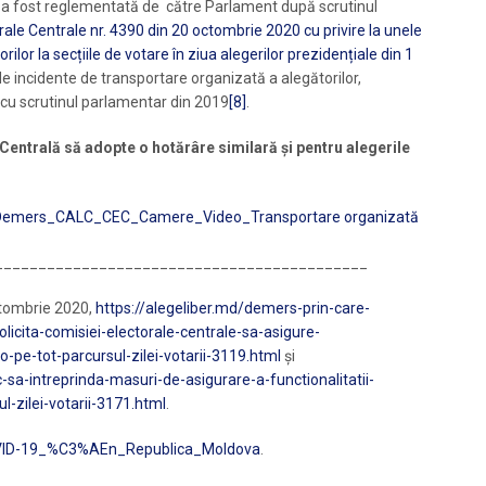
nu a fost reglementată de către Parlament după scrutinul
ale Centrale nr. 4390 din 20 octombrie 2020 cu privire la unele
ilor la secțiile de votare în ziua alegerilor prezidențiale din 1
 incidente de transportare organizată a alegătorilor,
 cu scrutinul parlamentar din 2019
[8]
.
entrală să adopte o hotărâre similară și pentru alegerile
Demers_CALC_CEC_Camere_Video_Transportare organizată
___________________________________________
ctombrie 2020,
https://alegeliber.md/demers-prin-care-
solicita-comisiei-electorale-centrale-sa-asigure-
o-pe-tot-parcursul-zilei-votarii-3119.html
și
sa-intreprinda-masuri-de-asigurare-a-functionalitatii-
l-zilei-votarii-3171.html
.
COVID-19_%C3%AEn_Republica_Moldova
.