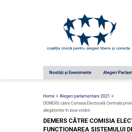
Skip
to
content
Noutăți și Evenimente
Alegeri Parla
Home
Alegeri parlamentare 2021
DEMERS către Comisia Electorală Centrală privind 
alegătorilor în ziua votării
DEMERS CĂTRE COMISIA ELEC
FUNCȚIONAREA SISTEMULUI DE