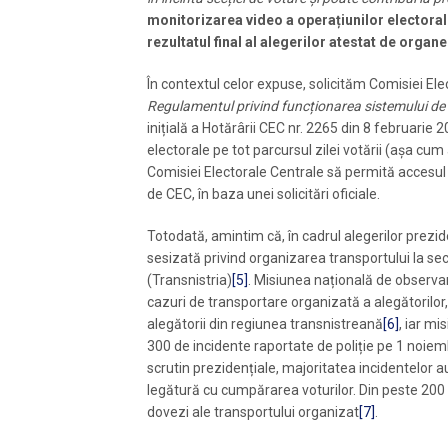
monitorizarea video a operațiunilor electora
rezultatul final al alegerilor atestat de organe
În contextul celor expuse, solicităm Comisiei El
Regulamentul privind funcționarea sistemului de în
inițială a Hotărârii CEC nr. 2265 din 8 februarie
electorale pe tot parcursul zilei votării (așa cum 
Comisiei Electorale Centrale să permită accesul l
de CEC, în baza unei solicitări oficiale.
Totodată, amintim că, în cadrul alegerilor prezid
sesizată privind organizarea transportului la secț
(Transnistria)
[5]
. Misiunea națională de observa
cazuri de transportare organizată a alegătorilor
alegătorii din regiunea transnistreană
[6]
, iar m
300 de incidente raportate de poliție pe 1 noiembr
scrutin prezidențiale, majoritatea incidentelor a
legătură cu cumpărarea voturilor. Din peste 200 d
dovezi ale transportului organizat
[7]
.