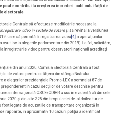
le
poate contribui la creșterea încrederii publicului față de
le electorale.
ectorale Centrale să efectueze modificările necesare la
registrare video în secțiile de votare
și să revină la versiunea
 2019, care să permită înregistrarea video
[4]
a operațiunilor
a avut loc la alegerile parlamentare din 2019). La fel, solicităm,
a înregistrările video pentru observatorii naționali acreditați
ențiale din anul 2020, Comisia Electorală Centrală a fost
iile de votare pentru cetățenii din stânga Nistrului
re a alegerilor prezidențiale Promo-LEX a semnalat 87 de
, preponderent în cazul secțiilor de votare deschise pentru
isiunea internațională OSCE/ODIHR a sos în evidență că din cele
ie 2020 și din alte 325 din timpul celei de-al doilea tur de
u fost legate de acuzațiile de transportare organizată în
e rapoarte, în aproximativ 10 cazuri, poliția a identificat