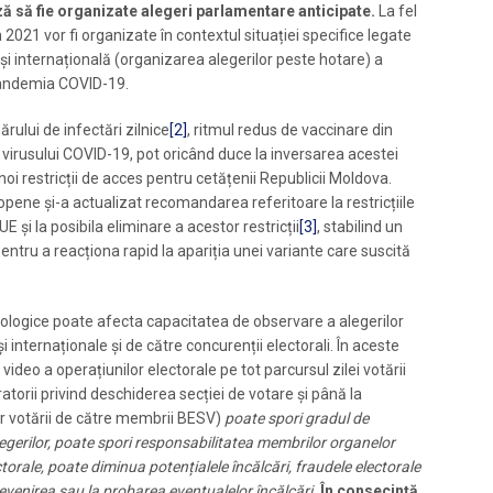
ă să fie organizate alegeri parlamentare anticipate.
La fel
n 2021 vor fi organizate în contextul situației specifice legate
 și internațională (organizarea alegerilor peste hotare) a
 pandemia COVID-19.
rului de infectări zilnice
[2]
, ritmul redus de vaccinare din
e virusului COVID-19, pot oricând duce la inversarea acestei
oi restricții de acces pentru cetățenii Republicii Moldova.
opene și-a actualizat recomandarea referitoare la restricțiile
 și la posibila eliminare a acestor restricții
[3]
, stabilind un
tru a reacționa rapid la apariția unei variante care suscită
miologice poate afecta capacitatea de observare a alegerilor
i internaționale și de către concurenții electorali. În aceste
deo a operațiunilor electorale pe tot parcursul zilei votării
torii privind deschiderea secției de votare și până la
lor votării de către membrii BESV)
poate spori gradul de
egerilor, poate spori
responsabilitatea membrilor organelor
ctorale, poate diminua potențialele încălcări, fraudele electorale
evenirea sau la probarea eventualelor încălcări.
În consecință,