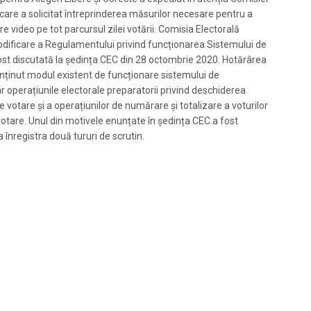
care a solicitat întreprinderea măsurilor necesare pentru a
e video pe tot parcursul zilei votării. Comisia Electorală
modificare a Regulamentului privind funcționarea Sistemului de
 fost discutată la ședința CEC din 28 octombrie 2020. Hotărârea
enținut modul existent de funcționare sistemului de
ar operațiunile electorale preparatorii privind deschiderea
e votare și a operațiunilor de numărare și totalizare a voturilor
 votare. Unul din motivele enunțate în ședința CEC a fost
înregistra două tururi de scrutin.