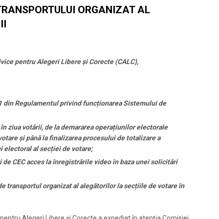
A TRANSPORTULUI ORGANIZAT AL
II
ivice pentru Alegeri Libere și Corecte (CALC),
21 din Regulamentul privind funcționarea Sistemului de
în ziua votării, de la demararea operațiunilor electorale
otare și până la finalizarea procesului de totalizare a
 electoral al secției de votare;
 de CEC acces la înregistrările video în baza unei solicitări
e transportul organizat al alegătorilor la secțiile de votare în
ă pentru Alegeri Libere și Corecte a expediat în atenția Comisiei