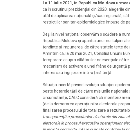
La 11 iulie 2021, în Republica Moldova urmeaz
ca în scrutinul prezidențial din 2020, alegerile di
atât de aplicarea națională și/sau regională, cât
restricțiilor sanitar-epidemiologice impuse de
Deși la nivel național observăm o scădere a numă
Republica Moldova și apariția unor noi tulpini al
tendințe și impunerea de către statele terțe de n
Amintim că, la 20 mai 2021, Consiliul Uniunii Eur
temporare asupra călătoriilor neesențiale către UE
mecanism de activare a unei frâne de urgență pen
interes sau îngrijorare într-o țară terță.
Situația incertă privind evoluția situației epide
peste hotarele țării de către misiunile naționale ș
circumstanțe, CALC consideră că monitorizarea vi
(de la demararea operațiunilor electorale prepara
finalizarea procesului de totalizare a rezultate
transparență a procedurilor electorale din ziua al
electorale în procesul executării operațiunilor ele
în incinta secției de votare și
poate contribui la pr