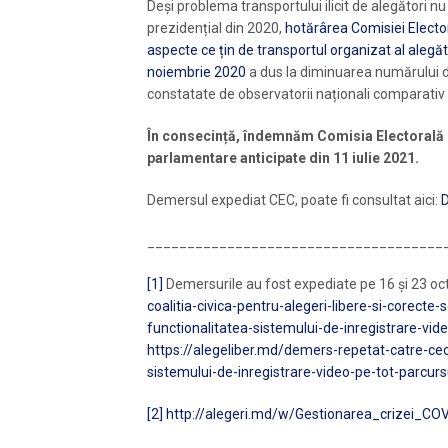
Deși problema transportului ilicit de alegători 
prezidențial din 2020,
hotărârea Comisiei Elector
aspecte ce țin de transportul organizat al alegător
noiembrie 2020
a dus la diminuarea numărului de
constatate de observatorii naționali comparativ
În consecință, îndemnăm Comisia Electorală C
parlamentare anticipate din 11 iulie 2021.
Demersul expediat CEC, poate fi consultat aici:
_____________________________________
[1]
Demersurile au fost expediate pe 16 și 23 o
coalitia-civica-pentru-alegeri-libere-si-corecte-
functionalitatea-sistemului-de-inregistrare-vide
https://alegeliber.md/demers-repetat-catre-cec-
sistemului-de-inregistrare-video-pe-tot-parcursu
[2]
http://alegeri.md/w/Gestionarea_crizei_