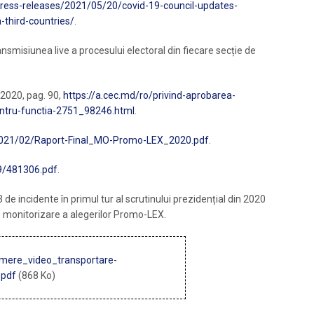
press-releases/2021/05/20/covid-19-council-updates-
-third-countries/
.
nsmisiunea live a procesului electoral din fiecare secție de
 2020, pag. 90,
https://a.cec.md/ro/privind-aprobarea-
-pentru-functia-2751_98246.html
.
2021/02/Raport-Final_MO-Promo-LEX_2020.pdf
.
9/481306.pdf
.
e incidente în primul tur al scrutinului prezidențial din 2020
 de monitorizare a alegerilor Promo-LEX.
mere_video_transportare-
.pdf
(868 Ko)