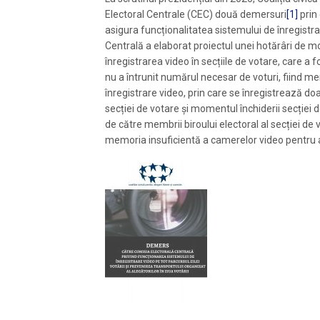
Electoral Centrale (CEC) două demersuri
[1]
prin 
asigura funcționalitatea sistemului de înregistrar
Centrală a elaborat proiectul unei hotărâri de 
înregistrarea video în secțiile de votare, care a
nu a întrunit numărul necesar de voturi, fiind m
înregistrare video, prin care se înregistrează do
secției de votare și momentul închiderii secției d
de către membrii biroului electoral al secției de
memoria insuficientă a camerelor video pentru a 