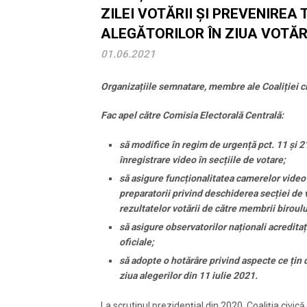
ZILEI VOTĂRII ȘI PREVENIRE
ALEGĂTORILOR ÎN ZIUA VOTĂR
01.06.2021
Organizațiile semnatare, membre ale Coaliției c
Fac apel către Comisia Electorală Centrală:
să modifice în regim de urgență pct. 11 și 
înregistrare video în secțiile de votare;
să asigure funcționalitatea camerelor video 
preparatorii privind deschiderea secției de v
rezultatelor votării de către membrii biroului
să asigure observatorilor naționali acreditați
oficiale;
să adopte o hotărâre privind aspecte ce țin d
ziua alegerilor din 11 iulie 2021.
La scrutinul prezidențial din 2020, Coaliția civic