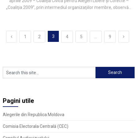
aprilie 2009 – Coaliţia Civică pentru Alegeri Libere şi Corecte –
„Coaliţia 2009”, prin intermediul organizaţiilor membre, observă...
Navigare
3
1
2
4
5
…
9
în
articole
Pagini utile
Alegerile din Republica Moldova
Comisia Electorala Centrală (CEC)