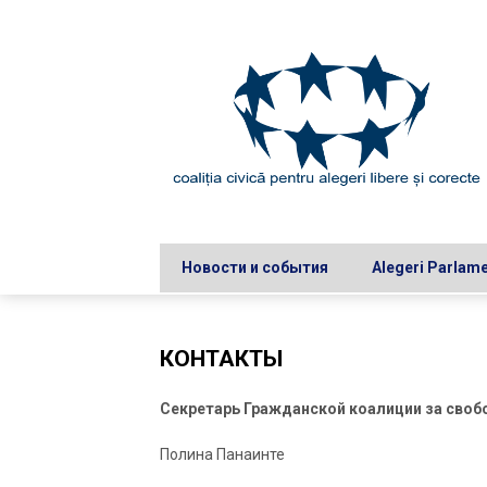
Skip
to
content
Новости и события
Alegeri Parlam
КОНТАКТЫ
Секретарь Гражданской коалиции за сво
Полина Панаинте