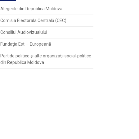
Alegerile din Republica Moldova
Comisia Electorala Centrală (CEC)
Consiliul Audiovizualului
Fundaţia Est — Europeană
Partide politice şi alte organizaţii social-politice
din Republica Moldova