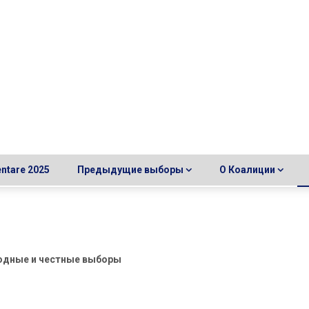
entare 2025
Предыдущие выборы
О Коалиции
бодные и честные выборы