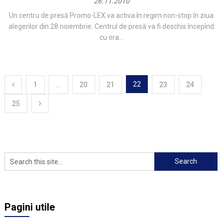
26.11.2010
Un centru de presă Promo-LEX va activa în regim non-stop în ziua
alegerilor din 28 noiembrie. Centrul de presă va fi deschis începînd
cu ora...
Navigare
22
1
…
20
21
23
24
în
25
articole
Pagini utile