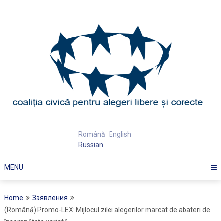
Skip
to
content
Română
English
Russian
MENU
Home
Заявления
(Română) Promo-LEX: Mijlocul zilei alegerilor marcat de abateri de