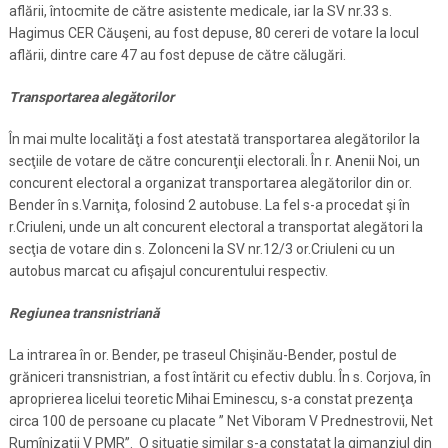
aflării, întocmite de către asistente medicale, iar la SV nr.33 s.
Hagimus CER Căuşeni, au fost depuse, 80 cereri de votare la locul
aflării, dintre care 47 au fost depuse de către călugări.
Transportarea alegătorilor
În mai multe localităţi a fost atestată transportarea alegătorilor la
secţiile de votare de către concurenţii electorali. În r. Anenii Noi, un
concurent electoral a organizat transportarea alegătorilor din or.
Bender în s.Varniţa, folosind 2 autobuse. La fel s-a procedat şi în
r.Criuleni, unde un alt concurent electoral a transportat alegători la
secţia de votare din s. Zolonceni la SV nr.12/3 or.Criuleni cu un
autobus marcat cu afişajul concurentului respectiv.
Regiunea transnistriană
La intrarea în or. Bender, pe traseul Chişinău-Bender, postul de
grăniceri transnistrian, a fost întărit cu efectiv dublu. În s. Corjova, în
aproprierea licelui teoretic Mihai Eminescu, s-a constat prezenţa
circa 100 de persoane cu placate ” Net Viboram V Prednestrovii, Net
Rumînizaţii V PMR”. O situaţie similar s-a constatat la gimanziul din