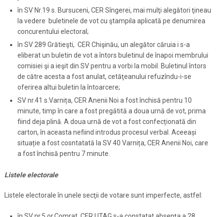
în SV Nr.19 s. Bursuceni, CER Sîngerei, mai mulţi alegători ţineau
la vedere buletinele de vot cu ştampila aplicată pe denumirea
concurentului electoral;
în SV 289 Grătieşti, CER Chişinău, un alegător căruia i s-a
eliberat un buletin de vot a întors buletinul de înapoi membrului
comisiei şi a ieşit din SV pentru a vorbi la mobil. Buletinul întors
de către acesta a fost anulat, cetăţeanului refuzîndu-i-se
oferirea altui buletin la întoarcere;
SV nr.41 s.Varnița, CER Anenii Noi a fost închisă pentru 10
minute, timp în care a fost pregătită a doua urnă de vot, prima
fiind deja plină. A doua urnă de vot a fost confecționată din
carton, în aceasta nefiind introdus procesul verbal. Aceeași
situație a fost cosntatată la SV 40 Varnița, CER Anenii Noi, care
a fost închisă pentru 7 minute.
Listele electorale
Listele electorale în unele secţii de votare sunt imperfecte, astfel:
în SV nr.5 or.Comrat, CER UTAG s-a constatat absenţa a 28