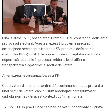
Pînă la orele 15:00, observatorii Promo-LEX au constat noi deficiențe
în procesul electoral. Acestea vizează probleme precum:
amenajarea necorespuzătoarea a SV, prestația deficientă a
membrilor BESV, încălcările procedurii de vot, agitația electorală
nepermisă, abaterile în procesul votării la locul aflării şi
transportarea alegătorilor la secțiile de votare.
Amenajarea necorespuzătoarea a SV:
Observatorii din teritoriu confirmă în continuare situaţia precară a
unor secţii de votare, care nu sunt amenajate corespunzător
cadrului normativ. În acest context pot fi menţionate:
SV 133 Chişinău, unde cabinele de vot sunt echipate cu pînză