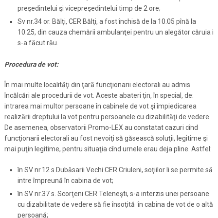
preşedintelui şi vicepreşedintelui timp de 2 ore;
Sv nr.34 or. Bălţi, CER Bălţi, a fost închisă de la 10.05 pînă la
10.25, din cauza chemării ambulanţei pentru un alegător căruia i
s-a făcut rău.
Procedura de vot:
În mai multe localităţi din ţară funcţionarii electorali au admis
încălcări ale procedurii de vot. Aceste abateri ţin, în special, de:
intrarea mai multor persoane în cabinele de vot şi împiedicarea
realizării dreptului la vot pentru persoanele cu dizabilităţi de vedere.
De asemenea, observatorii Promo-LEX au constatat cazuri cînd
funcţionarii electorali au fost nevoiţi să găsească soluţii, legitime şi
mai puţin legitime, pentru situaţia cînd urnele erau deja pline. Astfel:
în SV nr.12 s.Dubăsarii Vechi CER Criuleni, soţiilor li se permite să
intre împreună în cabina de vot;
în SV nr.37 s. Scorţeni CER Teleneşti, s-a interzis unei persoane
cu dizabilitate de vedere să fie însoţită în cabina de vot de o altă
persoană;