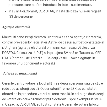
persoane, care au fost introduse în listele suplimentare;
în sv nr.4 or.Comrat, CER UTAG, în lista de bază nu s-au regăsit
33 de persoane.
Agitaţie electorală
Mai mulţi concurenţi electorali continuă să facă agitaţie electorală,
contrar prevederilor legislaţiei. Astfel de cazuri au fost constatate în
r. Ungheni (agitaţie electorală prin sms, cu mesajul „Golosui za
POBEDU, Golosui za LUPU”) şi în preajma SV nr.3 or. Taracalia, CER
UTAG (primarul de Taraclia — Gaidarji Vasilii – făcea agitaţie în
favoarea unui concurent electoral.)
Votarea cu urna mobilă
Cererile pentru votare la locul aflării se depun personal sau de către
rude sau asistenţi sociali. Observatorii Promo-LEX au constatat
abateri de la procedura votării cu urna mobilă, în cel puţin două secţii
de votare din două circumscripţii electorale. Spre exemplu în SV.36
s. Cazaclia, CER UTAG, au fost constate 6 cereri de votare la locul