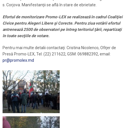
s. Corjova. Manifestanţii se află în stare de ebrietate.
Efortul de monitorizare Promo-LEX se realizează în cadrul Coaliţiei
Civice pentru Alegeri Libere şi Corecte. Pentru ziua votării efortul
antrenează 2500 de observatori pe întreg teritoriul ţării, repartizaţi
în toate secţiile de votare.
Pentru mai multe detalii contactaţi: Cristina Nicolenco, Ofiţer de
Presă Promo-LEX, Tel: (22) 211622, GSM: 069882392, email:
pr@promolex.md