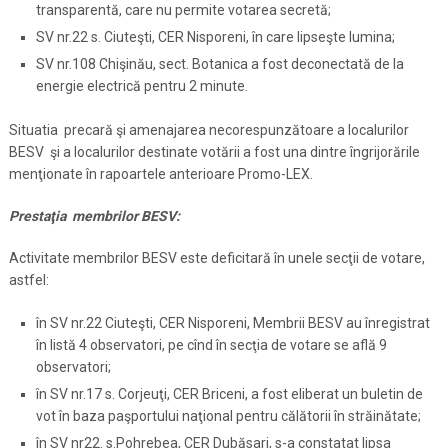
transparentă, care nu permite votarea secretă;
SV nr.22 s. Ciuteşti, CER Nisporeni, în care lipseşte lumina;
SV nr.108 Chişinău, sect. Botanica a fost deconectată de la
energie electrică pentru 2 minute.
Situatia precară şi amenajarea necorespunzătoare a localurilor
BESV şi a localurilor destinate votării a fost una dintre îngrijorările
menţionate în rapoartele anterioare Promo-LEX.
Prestaţia membrilor BESV:
Activitate membrilor BESV este deficitară în unele secţii de votare,
astfel:
în SV nr.22 Ciuteşti, CER Nisporeni, Membrii BESV au înregistrat
în listă 4 observatori, pe cînd în secţia de votare se află 9
observatori;
în SV nr.17 s. Corjeuţi, CER Briceni, a fost eliberat un buletin de
vot în baza paşportului naţional pentru călătorii în străinătate;
în SV nr22. s.Pohrebea, CER Dubăsari, s-a constatat lipsa